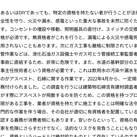
あるいはDIYであっても、特定の資格を持たない者が行うことが法
安全性を守り、火災や漏水、感電といった重大な事故を未然に防ぐ
です。コンセントの増設や移動、照明器具の直付け、スイッチの交
資格が必須です。無資格者がこれを行うと、漏電による火災や感電
適用されないこともあります。次にガス工事も厳格に制限されてい
配管作業などは、液化石油ガス設備士やガス可とう管接続工事監督
発事故に直結するため、非常に危険です。また、水道の基幹部分の
工事主任技術者という資格が必要です。これは飲用水の汚染や漏水
のがアスベスト、石綿に関する作業です。2022年4月から、一定規
義務付けられました。この調査を行うには建築物石綿含有建材調査
剥がす際にアスベストが飛散するのを防ぐため、この資格を持つプ
制限がある工事を、業者が資格を持たずに施工することは明確な法
専門的な作業を伴う場合、その会社が適切に有資格者を配置してい
確認する義務が消費者側にもあります。安いからといって、資格の
の家を危険にさらすだけでなく、法的なリスクを背負うことにもな
めに、資格というハードルは絶対的なものとして存在しているので