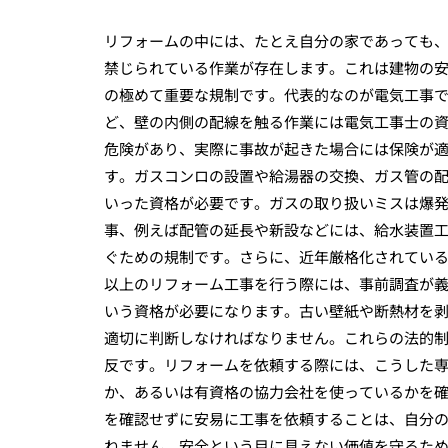
リフォームの中には、たとえ自分の家であっても、
禁じられている作業が存在します。これは建物の
の極めて重要な規制です。代表的なのが電気工事
ど、壁の内側の配線を触る作業には電気工事士の
危険があり、実際に事故が起きた場合には保険が
す。ガスコンロの設置や給湯器の交換、ガス管の
いった資格が必要です。ガスの取り扱いミスは爆
事、例えば配管の延長や新設などには、給水装置
ぐための規制です。さらに、近年厳格化されている
以上のリフォーム工事を行う際には、事前調査が
いう資格が必要になります。古い壁紙や断熱材を
適切に判断しなければなりません。これらの法的
反です。リフォームを依頼する際には、こうした
か、あるいは有資格の協力会社を使っているかを
を確認せずに安易に工事を依頼することは、自分
ねません。安全という目に見えない価値を守るた