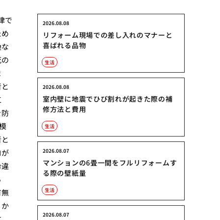
律で
2026.08.08
ため
リフォーム現場での差し入れのマナーと
喜ばれる品物
換な
死の
生活
ま
者と
2026.08.08
室内壁に地震でひび割れが起きた際の補
工
修方法と費用
を防
模
生活
者と
2026.08.07
ロが
マンションの6畳一間をフルリフォームす
令違
る際の壁紙量
る
生活
有無
りか
2026.08.07
す。