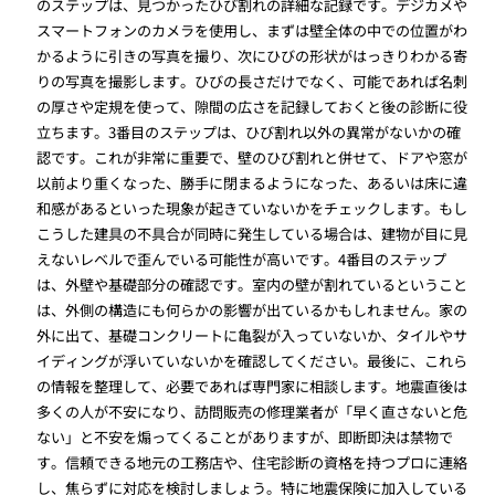
のステップは、見つかったひび割れの詳細な記録です。デジカメや
スマートフォンのカメラを使用し、まずは壁全体の中での位置がわ
かるように引きの写真を撮り、次にひびの形状がはっきりわかる寄
りの写真を撮影します。ひびの長さだけでなく、可能であれば名刺
の厚さや定規を使って、隙間の広さを記録しておくと後の診断に役
立ちます。3番目のステップは、ひび割れ以外の異常がないかの確
認です。これが非常に重要で、壁のひび割れと併せて、ドアや窓が
以前より重くなった、勝手に閉まるようになった、あるいは床に違
和感があるといった現象が起きていないかをチェックします。もし
こうした建具の不具合が同時に発生している場合は、建物が目に見
えないレベルで歪んでいる可能性が高いです。4番目のステップ
は、外壁や基礎部分の確認です。室内の壁が割れているということ
は、外側の構造にも何らかの影響が出ているかもしれません。家の
外に出て、基礎コンクリートに亀裂が入っていないか、タイルやサ
イディングが浮いていないかを確認してください。最後に、これら
の情報を整理して、必要であれば専門家に相談します。地震直後は
多くの人が不安になり、訪問販売の修理業者が「早く直さないと危
ない」と不安を煽ってくることがありますが、即断即決は禁物で
す。信頼できる地元の工務店や、住宅診断の資格を持つプロに連絡
し、焦らずに対応を検討しましょう。特に地震保険に加入している