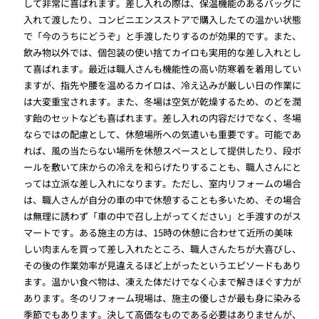
して非常に喜ばれます。差し入れの際は、保温機能のあるバッグに
入れて渡したり、コンビニエンスストアで購入したての温かい状態
で「今のうちにどうぞ」と手渡したりするのが効果的です。また、
飲み物以外では、個包装の使い捨てカイロも実用的な差し入れとし
て喜ばれます。最近は職人さんも機能性の高い防寒着を着用してい
ますが、指先や腰を温めるカイロは、冷え込みが厳しい日の作業に
は大変重宝されます。また、冬場は空気が乾燥するため、のどを潤
す飴のセットなども喜ばれます。差し入れの内容だけでなく、冬場
ならではの配慮として、休憩場所への気遣いも重要です。可能であ
れば、風の当たらない場所を休憩スペースとして提供したり、段ボ
ールを敷いて床からの冷えを和らげたりすることも、職人さんにと
っては立派な差し入れになります。ただし、室内リフォームの場合
は、職人さんが自分の車の中で休憩することも多いため、その場合
は無理に誘わず「車の中で召し上がってください」と手渡すのがス
マートです。ある施主の方は、15時の休憩に合わせて近所の美味
しい肉まんを買って差し入れたところ、職人さんたちが大喜びし、
その後の作業効率が見違えるほど上がったというエピソードもあり
ます。温かい食べ物は、凍えた体だけでなく心まで解きほぐす力が
あります。冬のリフォーム現場は、施主の優しさが最も身に染みる
季節でもあります。決して高価なものである必要はありませんが、