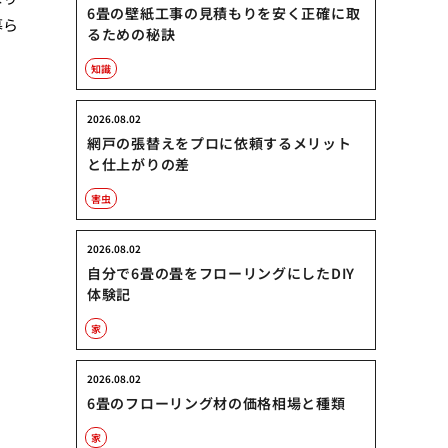
6畳の壁紙工事の見積もりを安く正確に取
暮ら
るための秘訣
知識
2026.08.02
網戸の張替えをプロに依頼するメリット
と仕上がりの差
害虫
2026.08.02
自分で6畳の畳をフローリングにしたDIY
体験記
家
2026.08.02
6畳のフローリング材の価格相場と種類
家