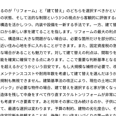
するのが「リフォーム」と「建て替え」のどちらを選択すべきかと
の状態、そして法的な制限という3つの視点から客観的に評価する
や構造を活かしつつ、内装や設備を一新する手法です。一方、建て
ゼロから新しい家を建てることを指します。リフォームの最大の利
特に、構造体に大きな問題がない場合は、必要な箇所だけを部分的
に近い住み心地を手に入れることができます。また、固定資産税の
能な場合があることも魅力です。対して建て替えの利点は、間取り
性能を確実に確保できる点にあります。ここで重要な判断基準とな
トを超えるかどうかという目安です。もし大規模な補修が必要で、
なメンテナンスコストや耐用年数を考慮して建て替えを選んだほう
法規制も無視できません。建築基準法の改正により、現在の土地に
トバック」が必要な物件の場合、建て替えを選択すると家が狭くな
構造体を残して中身をすべて作り直すスケルトンリフォームが非常
ンも考慮すべき要素です。あと何年その家に住み続けるのか、子供
って、最適な選択は変わります。予算の制約、建物の劣化度合い、
に住宅診断を依頼することが、後悔しない住まいづくりの第一歩と