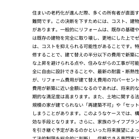
住まいの老朽化が進んだ際、多くの所有者が直面
難問です。この決断を下すためには、コスト、建物
があります。一般的にリフォームは、既存の基礎
は既存の建物を完全に取り壊し、更地にした上で
は、コストを抑えられる可能性があることです。
修することで、建て替えの半分以下の費用で新築
な上昇を避けられる点や、住みながらの工事が可
全に自由に設計できることや、最新の耐震・断熱
が、リフォーム費用が建て替え費用の70パーセン
費用が新築に近い金額になるのであれば、将来的
期的な満足度は高まります。また、土地に関する
規模の家が建てられない「再建築不可」や「セッ
しまうことがあります。このようなケースでは、
効な手段となります。さらに、家族のライフプラ
を引き継ぐ予定があるのかといった将来展望によ
て法的制限を総合的に判断し、信頼できる専門家