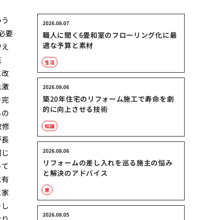
いう
2026.08.07
必要
職人に聞く6畳和室のフローリング化に最
適な予算と素材
替え
点
生活
に改
急激
2026.08.06
築20年住宅のリフォーム施工で寿命を劇
を完
的に向上させる技術
るの
改修
知識
が長
2026.08.06
同じ
リフォームの差し入れを巡る施主の悩み
って
と解決のアドバイス
に有
家
に家
そし
2026.08.05
なり