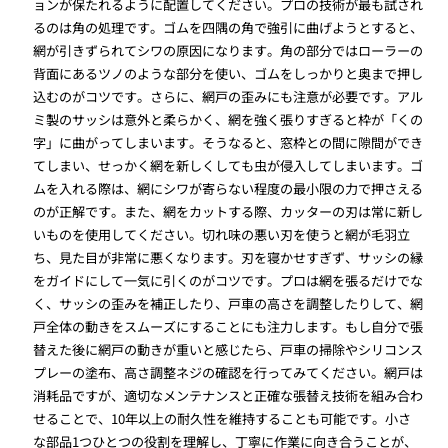
ョンが保たれるように配置してください。プロの技術が最も試され
るのは角の処理です。ゴムを四隅の角で強引に曲げようとすると、
網が引きずられてシワの原因になります。角の部分ではローラーの
背面にあるツノのような部分を使い、ゴムをしっかりと奥まで押し
込むのがコツです。さらに、網戸の歪みにも注意が必要です。アル
ミ製のサッシは意外と柔らかく、網を強く張りすぎると枠が「くの
字」に曲がってしまいます。そうなると、窓枠との間に隙間ができ
てしまい、せっかく網を新しくしても虫が侵入してしまいます。ゴ
ムを入れる際は、網にシワが寄らない程度の最小限の力で押さえる
のが正解です。また、網をカットする際、カッターの刃は常に新し
いものを使用してください。切れ味の悪い刃を使うと網が毛羽立
ち、見た目が非常に悪くなります。刃を寝かせすぎず、サッシの縁
をガイドにして一気に引くのがコツです。プロは網を張るだけでな
く、サッシの歪みを補正したり、戸車の高さを調整したりして、網
戸全体の動きをスムーズにすることにも注力します。もし自分で張
替えた後に網戸の動きが重いと感じたら、戸車の掃除やシリコンス
プレーの塗布、高さ調整ネジの確認を行ってみてください。網戸は
消耗品ですが、適切なメンテナンスと正確な張替え技術を組み合わ
せることで、10年以上の耐久性を維持することも可能です。小さ
な部品1つひとつの役割を理解し、丁寧に作業に向き合うことが、