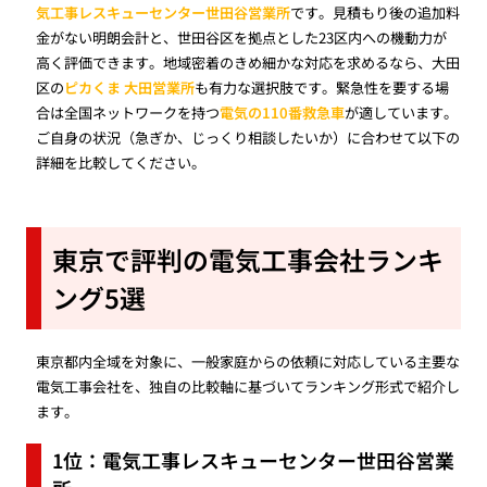
気工事レスキューセンター世田谷営業所
です。見積もり後の追加料
金がない明朗会計と、世田谷区を拠点とした23区内への機動力が
高く評価できます。地域密着のきめ細かな対応を求めるなら、大田
区の
ピカくま 大田営業所
も有力な選択肢です。緊急性を要する場
合は全国ネットワークを持つ
電気の110番救急車
が適しています。
ご自身の状況（急ぎか、じっくり相談したいか）に合わせて以下の
詳細を比較してください。
東京で評判の電気工事会社ランキ
ング5選
東京都内全域を対象に、一般家庭からの依頼に対応している主要な
電気工事会社を、独自の比較軸に基づいてランキング形式で紹介し
ます。
1位：電気工事レスキューセンター世田谷営業