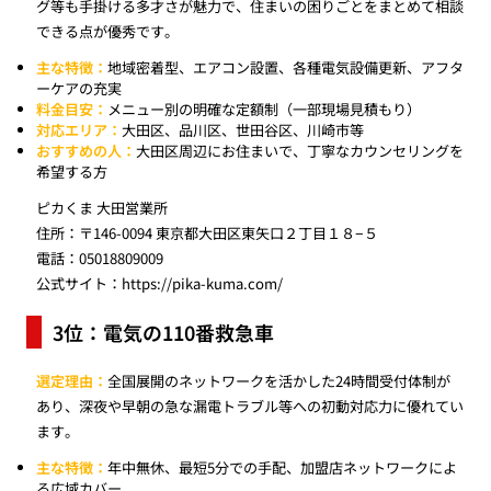
グ等も手掛ける多才さが魅力で、住まいの困りごとをまとめて相談
できる点が優秀です。
主な特徴：
地域密着型、エアコン設置、各種電気設備更新、アフタ
ーケアの充実
料金目安：
メニュー別の明確な定額制（一部現場見積もり）
対応エリア：
大田区、品川区、世田谷区、川崎市等
おすすめの人：
大田区周辺にお住まいで、丁寧なカウンセリングを
希望する方
ピカくま 大田営業所
住所：〒146-0094 東京都大田区東矢口２丁目１８−５
電話：05018809009
公式サイト：
https://pika-kuma.com/
3位：電気の110番救急車
選定理由：
全国展開のネットワークを活かした24時間受付体制が
あり、深夜や早朝の急な漏電トラブル等への初動対応力に優れてい
ます。
主な特徴：
年中無休、最短5分での手配、加盟店ネットワークによ
る広域カバー