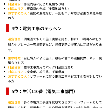
料金目安：
作業内容に応じた見積もり制
対応エリア：
東京都内全域（多摩地域含む）
おすすめの人：
夜間の漏電など、一刻も早い対応が必要な緊急事態
の方
4位：電気工事のテッペン
選定理由：
関東圏で多くの施工実績を持ち、特にLED照明への切り
替えやブレーカー容量変更など、設備更新の提案力に定評がありま
す。
主な特徴：
自社職人による施工、最新の省エネ設備提案、ネット見
積もり対応
料金目安：
標準工事費用のパック料金設定あり
対応エリア：
東京都、埼玉県、千葉県等
おすすめの人：
リフォームに伴う電気工事や省エネ化を検討してい
る方
5位：生活110番（電気工事部門）
選定理由：
多くの電気工事店を比較できるプラットフォームとして
機能しており、利用者の口コミや評価を確認しながら自分に合った