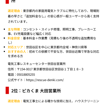
所
選定理由：
東京都内の家庭用電気トラブルに特化しており、現場到
着の早さと「追加料金なし」の安心感が一般ユーザーから高く支持
されています。
主な特徴：
コンセント・スイッチ修理、照明工事、ブレーカー工
事、EV充電設置など幅広く対応
料金目安：
基本料金＋作業費（見積もり後の不透明な追加費用な
し）
対応エリア：
世田谷区を中心に東京都内全域・神奈川県等
おすすめの人：
初めての依頼で不安な方、世田谷近隣で早急な対応
を求める方
電気工事レスキューセンター世田谷営業所
住所：〒154-0017 東京都世田谷区世田谷１丁目１８−３
電話：05018805255
公式サイト：
https://rescue-denki.com/
2位：ピカくま 大田営業所
選定理由：
電気工事士による確かな技術に加え、ハウスクリーニン