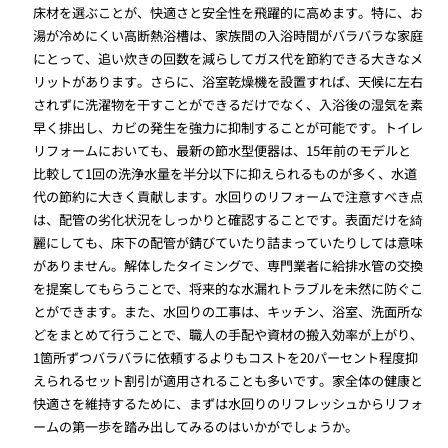
床材を選ぶことが、快適さと安全性を飛躍的に高めます。特に、お
湯が冷めにくい高断熱浴槽は、家族間の入浴時間がバラバラな家庭
にとって、追い炊きの回数を減らしてガス代を節約できる大きなメ
リットがあります。さらに、浴室乾燥機を設置すれば、天候に左右
されずに洗濯物を干すことができるだけでなく、入浴後の湿気を素
早く排出し、カビの発生を強力に抑制することが可能です。トイレ
リフォームにおいても、最新の節水型便器は、15年前のモデルと
比較して1回の洗浄水量を半分以下に抑えられるものが多く、水道
代の節約に大きく貢献します。水回りのリフォームで注意すべき点
は、配管の劣化状況をしっかりと確認することです。表面だけを綺
麗にしても、床下の配管が錆びていたり詰まっていたりしては意味
がありません。解体したタイミングで、専門業者に給排水管の交換
を提案してもらうことで、将来的な水漏れトラブルを未然に防ぐこ
とができます。また、水回りの工事は、キッチン、浴室、洗面所な
どをまとめて行うことで、職人の手配や資材の搬入効率が上がり、
1箇所ずつバラバラに依頼するよりもコストを20パーセント程度抑
えられるセット割引が適用されることも多いです。家全体の健康と
快適さを維持するために、まずは水回りのリフレッシュからリフォ
ームの第一歩を踏み出してみるのはいかがでしょうか。