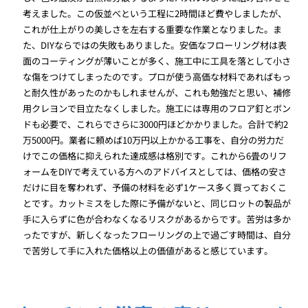
考えました。この仮並べという工程に2時間ほど費やしましたが、
これが仕上がりの美しさを左右する重要な作業となりました。ま
た、DIYならではの失敗もありました。安価なフローリング材は表
面のコーティングが薄いことが多く、施工中に工具を落として小さ
な傷をつけてしまったのです。プロが使う高価な材料であればもっ
と耐久性があったのかもしれませんが、これも勉強だと思い、補修
用クレヨンで目立たなくしました。施工には専用のフロア釘とボン
ドも必要で、これらでさらに3000円ほどかかりました。合計で約2
万5000円。業者に頼めば10万円以上かかる工事を、自分の労力だ
けでこの価格に抑えられた達成感は格別です。これから6畳のリフ
ォームをDIYで考えている方へのアドバイスとしては、価格の安さ
だけに目を奪われず、予備の材料を必ず1ケース多く買っておくこ
とです。カットミスをした際に予備がないと、同じロットの製品が
手に入らずに色が合わなくなるリスクがあるからです。苦労は多か
ったですが、新しくなったフローリングの上で過ごす時間は、自分
で苦労して手に入れた価格以上の価値があると感じています。