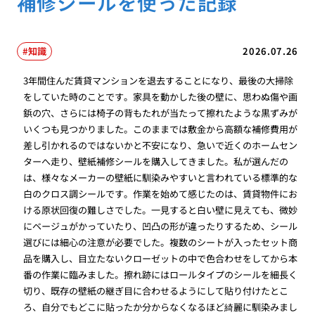
補修シールを使った記録
知識
2026.07.26
3年間住んだ賃貸マンションを退去することになり、最後の大掃除
をしていた時のことです。家具を動かした後の壁に、思わぬ傷や画
鋲の穴、さらには椅子の背もたれが当たって擦れたような黒ずみが
いくつも見つかりました。このままでは敷金から高額な補修費用が
差し引かれるのではないかと不安になり、急いで近くのホームセン
ターへ走り、壁紙補修シールを購入してきました。私が選んだの
は、様々なメーカーの壁紙に馴染みやすいと言われている標準的な
白のクロス調シールです。作業を始めて感じたのは、賃貸物件にお
ける原状回復の難しさでした。一見すると白い壁に見えても、微妙
にベージュがかっていたり、凹凸の形が違ったりするため、シール
選びには細心の注意が必要でした。複数のシートが入ったセット商
品を購入し、目立たないクローゼットの中で色合わせをしてから本
番の作業に臨みました。擦れ跡にはロールタイプのシールを細長く
切り、既存の壁紙の継ぎ目に合わせるようにして貼り付けたとこ
ろ、自分でもどこに貼ったか分からなくなるほど綺麗に馴染みまし