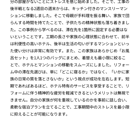
分の部屋がないことにストレスを感じ始めました。そこで、工事の
後半戦となる2週目の週末からは、キッチン付きのマンスリーマン
ションに移動しました。そこで母親が手料理を振る舞い、家族で団
らんする時間を持てたことで、子供たちの精神状態も落ち着きまし
た。この事例から学べるのは、滞在先を1箇所に固定する必要はな
いということです。工期の長さや家族の心理状態に合わせて、前半
は利便性の高いホテル、後半は生活の匂いがするマンションといっ
た使い分けは非常に有効です。また、この家族はあらかじめ「お風
呂セット」を1人1つのバッグにまとめ、着替えも最小限に絞るこ
とで、ホテルとマンションの移動をスムーズにしました。リフォー
ム中の滞在先選びは、単に「どこに寝るか」ではなく、「いかに家
族の日常の質を落とさないか」という視点が成功を左右します。短
期であればあるほど、ホテル特有のサービスを享受することで、リ
フォームに伴う精神的な疲労を軽減できるというメリットは無視で
きません。自分の家族が何を重視しているのかを事前に話し合い、
柔軟な宿泊プランを立てることで、工事期間中のストレスを最小限
に抑えることが可能になります。