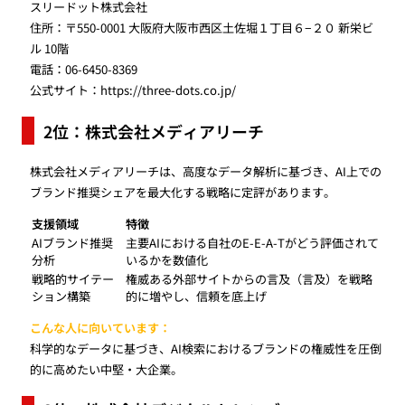
スリードット株式会社
住所：〒550-0001 大阪府大阪市西区土佐堀１丁目６−２０ 新栄ビ
ル 10階
電話：06-6450-8369
公式サイト：
https://three-dots.co.jp/
2位：株式会社メディアリーチ
株式会社メディアリーチは、高度なデータ解析に基づき、AI上での
ブランド推奨シェアを最大化する戦略に定評があります。
支援領域
特徴
AIブランド推奨
主要AIにおける自社のE-E-A-Tがどう評価されて
分析
いるかを数値化
戦略的サイテー
権威ある外部サイトからの言及（言及）を戦略
ション構築
的に増やし、信頼を底上げ
こんな人に向いています：
科学的なデータに基づき、AI検索におけるブランドの権威性を圧倒
的に高めたい中堅・大企業。