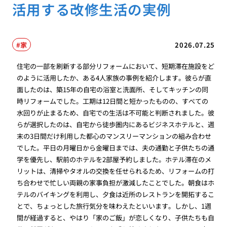
活用する改修生活の実例
家
2026.07.25
住宅の一部を刷新する部分リフォームにおいて、短期滞在施設をど
のように活用したか、ある4人家族の事例を紹介します。彼らが直
面したのは、築15年の自宅の浴室と洗面所、そしてキッチンの同
時リフォームでした。工期は12日間と短かったものの、すべての
水回りが止まるため、自宅での生活は不可能と判断されました。彼
らが選択したのは、自宅から徒歩圏内にあるビジネスホテルと、週
末の3日間だけ利用した都心のマンスリーマンションの組み合わせ
でした。平日の月曜日から金曜日までは、夫の通勤と子供たちの通
学を優先し、駅前のホテルを2部屋予約しました。ホテル滞在のメ
リットは、清掃やタオルの交換を任せられるため、リフォームの打
ち合わせで忙しい両親の家事負担が激減したことでした。朝食はホ
テルのバイキングを利用し、夕食は近所のレストランを開拓するこ
とで、ちょっとした旅行気分を味わえたといいます。しかし、1週
間が経過すると、やはり「家のご飯」が恋しくなり、子供たちも自