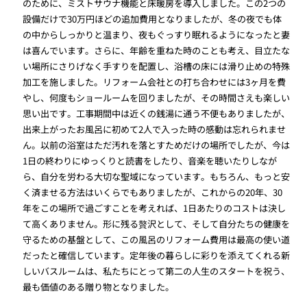
のために、ミストサウナ機能と床暖房を導入しました。この2つの
設備だけで30万円ほどの追加費用となりましたが、冬の夜でも体
の中からしっかりと温まり、夜もぐっすり眠れるようになったと妻
は喜んでいます。さらに、年齢を重ねた時のことも考え、目立たな
い場所にさりげなく手すりを配置し、浴槽の床には滑り止めの特殊
加工を施しました。リフォーム会社との打ち合わせには3ヶ月を費
やし、何度もショールームを回りましたが、その時間さえも楽しい
思い出です。工事期間中は近くの銭湯に通う不便もありましたが、
出来上がったお風呂に初めて2人で入った時の感動は忘れられませ
ん。以前の浴室はただ汚れを落とすためだけの場所でしたが、今は
1日の終わりにゆっくりと読書をしたり、音楽を聴いたりしなが
ら、自分を労わる大切な聖域になっています。もちろん、もっと安
く済ませる方法はいくらでもありましたが、これからの20年、30
年をこの場所で過ごすことを考えれば、1日あたりのコストは決し
て高くありません。形に残る贅沢として、そして自分たちの健康を
守るための基盤として、この風呂のリフォーム費用は最高の使い道
だったと確信しています。定年後の暮らしに彩りを添えてくれる新
しいバスルームは、私たちにとって第二の人生のスタートを祝う、
最も価値のある贈り物となりました。