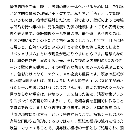
補修箇所を完全に隠し、周囲の壁と一体化させるためには、色彩学
と光学的な質感の理解が不可欠です。私たちが「色」として認識し
ているものは、物体が反射した光の一部であり、壁紙のように複雑
な凹凸を持つ素材は、見る角度や光源の種類によってその表情を大
きく変えます。壁紙補修シールを選ぶ際、最も避けるべきなのは、
店内の強い蛍光灯の下だけで色を決めてしまうことです。自宅に持
ち帰ると、白熱灯の暖かい光の下では全く別の色に見えてしまう
「メタメリズム」という現象が起こりやすいからです。理想的なの
は、朝の自然光、昼の明るい光、そして夜の室内照明の3つのパタ
ーンで壁の色を観察し、その中間的な色合いのシールを選ぶことで
す。色彩だけでなく、テクスチャの密度も重要です。既存の壁紙が
粗い織物調であれば、同じように大きな粒子のエンボス加工が施さ
れたシールを選ばなければなりません。もし適切な質感のシールが
見つからない場合は、無地のシールを貼った後に、清潔な歯ブラシ
やスポンジで表面を叩くようにして、微細な傷を意図的に作ること
で質感を近づけるという裏技もあります。また、人間の視覚には
「周辺環境に同化する」という特性があります。補修シールの形を
完璧な円形や四角形にするのではなく、壁紙の模様の流れに沿った
波型にカットすることで、境界線が模様の一部として処理され、脳