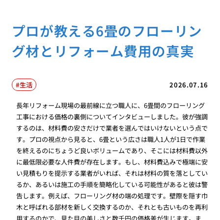
プロが教える6畳のフローリン
グ材とリフォーム費用の真実
生活
2026.07.16
長年リフォーム現場の最前線に立つ職人に、6畳間のフローリング
工事における価格の裏側についてインタビューしました。彼が強調
するのは、材料費の安さだけで業者を選んではいけないという点で
す。プロの視点から見ると、6畳という広さは職人1人が1日で作業
を終えるのにちょうど良いボリュームであり、そこには材料費以外
に最低限必要な人件費が存在します。もし、材料費込みで極端に安
い見積もりを提示する業者がいれば、それは材料の質を落としてい
るか、あるいは施工の手順を簡略化している可能性があると彼は警
告します。例えば、フローリング材の端の処理です。壁際を隠す巾
木と呼ばれる部材を新しく交換するのか、それとも古いものを再利
用するのかで、見た目の美しさと数千円の価格差が生じます。ま