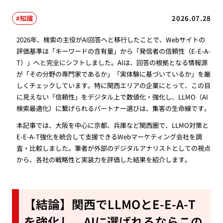
知識
2026.07.28
2026年、検索の主役がAI回答へと移行したことで、Webサイトの
評価基準は「キーワードの含有量」から「発信者の信頼性（E-E-A-
T）」へと完全にシフトしました。AIは、回答の根拠となる情報源
が「その分野の専門家であるか」「実体験に基づいているか」を厳
しくチェックしています。特に関西エリアの企業にとって、この目
に見えない「信頼性」をデジタル上で数値化・強化し、LLMO（AI
検索最適化）に繋げられるパートナー選びは、集客の生命線です。
本記事では、大阪を中心に京都、兵庫など関西圏で、LLMO対策と
E-E-A-T強化を統合して支援できるWebマーケティング会社を調
査・比較しました。筆者が外部のデジタルアナリストとしての視点
から、各社の戦略性と実装力を評価した結果を紹介します。
【結論】関西でLLMOとE-E-A-T
を強化し、AIに選ばれるならこの