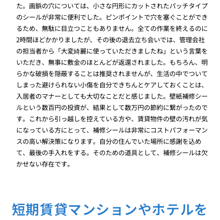
た。画鋲の穴については、小さな円形にカットされたパッチタイプ
のシールが非常に便利でした。ピンポイントで穴を塞ぐことができ
るため、無駄に目立つこともありません。全ての作業を終えるのに
2時間ほどかかりましたが、その後の退去立ち会いでは、管理会社
の担当者から「大変綺麗に使っていただきましたね」という言葉を
いただき、無事に敷金のほとんどが返還されました。もちろん、明
らかな破損を隠蔽することは推奨されませんが、生活の中でついて
しまった避けられない小傷を自分できちんとケアしておくことは、
入居者のマナーとしても大切なことだと感じました。壁紙補修シー
ルという数百円の投資が、結果として数万円の節約に繋がったので
す。これから引っ越しを控えている方や、賃貸物件の壁の汚れが気
になっている方にとって、補修シールは非常にコストパフォーマン
スの高い解決策になります。自分の住んでいた場所に感謝を込め
て、最後の手入れをする。そのための道具として、補修シールは欠
かせない存在です。
短期賃貸マンションやホテルを