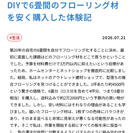
DIYで6畳間のフローリング材
を安く購入した体験記
生活
2026.07.21
築20年の自宅の6畳間を自分でフローリング化することに決め、最
初に直面した課題はどのフローリング材をどこで買うかということ
でした。予算を材料費だけで3万円以内に抑えたいという目標があ
ったため、ホームセンターとネットショップを徹底的に比較しまし
た。結局、私はネットのアウトレット建材ショップで、型落ちの複
合フローリングを見つけることができました。1坪あたり約4500円
という驚きの価格で、6畳分（ロス分を含めて4坪分、つまり8畳分
相当）を購入し、送料込みで約2万2000円という予算内の買い物が
できました。しかし、安い材料にはそれなりの理由があることも学
びました。届いたフローリング材は、1枚ずつの色味にバラつきが
あり、そのまま並べると非常に見栄えが悪くなる可能性があったの
です。そこで私は、作業を開始する前にすべての板を床に仮並べ
し、色の濃淡が自然に分散するようにパズルのように組み合わせを