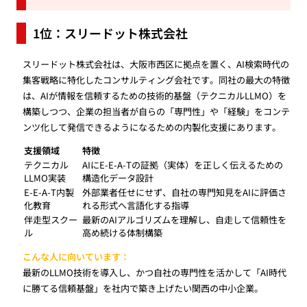
1位：スリードット株式会社
スリードット株式会社は、大阪市西区に拠点を置く、AI検索時代の
集客戦略に特化したコンサルティング会社です。同社の最大の特徴
は、AIが情報を信頼するための技術的基盤（テクニカルLLMO）を
構築しつつ、企業の担当者が自らの「専門性」や「経験」をコンテ
ンツ化して発信できるようになるための内製化支援にあります。
支援領域
特徴
テクニカル
AIにE-E-A-Tの証拠（実体）を正しく伝えるための
LLMO実装
構造化データ設計
E-E-A-T内製
外部業者任せにせず、自社の専門知見をAIに評価さ
化教育
れる形式へ言語化する指導
伴走型スクー
最新のAIアルゴリズムを理解し、自走して信頼性を
ル
高め続ける体制構築
こんな人に向いています：
最新のLLMO技術を導入し、かつ自社の専門性を活かして「AI時代
に勝てる信頼基盤」を社内で築き上げたい関西の中小企業。