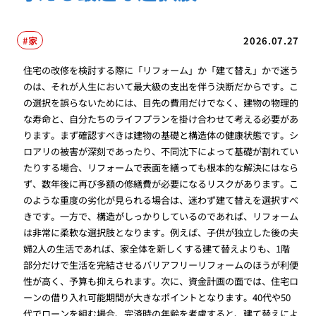
家
2026.07.27
住宅の改修を検討する際に「リフォーム」か「建て替え」かで迷う
のは、それが人生において最大級の支出を伴う決断だからです。こ
の選択を誤らないためには、目先の費用だけでなく、建物の物理的
な寿命と、自分たちのライフプランを掛け合わせて考える必要があ
ります。まず確認すべきは建物の基礎と構造体の健康状態です。シ
ロアリの被害が深刻であったり、不同沈下によって基礎が割れてい
たりする場合、リフォームで表面を繕っても根本的な解決にはなら
ず、数年後に再び多額の修繕費が必要になるリスクがあります。こ
のような重度の劣化が見られる場合は、迷わず建て替えを選択すべ
きです。一方で、構造がしっかりしているのであれば、リフォーム
は非常に柔軟な選択肢となります。例えば、子供が独立した後の夫
婦2人の生活であれば、家全体を新しくする建て替えよりも、1階
部分だけで生活を完結させるバリアフリーリフォームのほうが利便
性が高く、予算も抑えられます。次に、資金計画の面では、住宅ロ
ーンの借り入れ可能期間が大きなポイントとなります。40代や50
代でローンを組む場合、完済時の年齢を考慮すると、建て替えによ