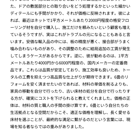
た、ドアの敷居部分との取り合いをどう処理するかといった細かい
ディテールにも手間がかかり、それが価格に反映されます。彼によ
れば、最近はネットで1平方メートルあたり2000円程度の格安フロ
ーリング材を自分で購入し、施工だけを頼みたいという顧客も増え
ているそうですが、実はこれがトラブルの元になることもあると言
います。安価な輸入品の中には、板の精度が悪く、接合部がうまく
噛み合わないものがあり、その調整のために結局追加の工賃が発生
してしまうケースがあるからです。逆に、彼が勧めるのは、1平方
メートルあたり4000円から6000円程度の、国内メーカーの定番商
品です。これらは品質が安定しており、施工効率も良いため、トー
タルの工費を抑えつつ高品質な仕上がりが期待できます。6畳のリ
フォームを安く済ませたいのであれば、材料の単価を削るよりも、
家具の移動を自分で行ったり、古い床材の処分を自分で行ったりす
る方が、確実にコストを下げられると教えてくれました。価格の正
体は、材料の質と職人の手間の掛け算です。6畳という自分たちの
生活拠点となる空間だからこそ、適正な価格を理解し、長く愛せる
床材を選ぶことが、最終的な満足に繋がるのだという言葉には、現
場を知る者ならではの重みがありました。