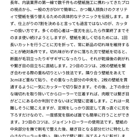
長年、内装業界の第一線で数千件もの壁紙施工に携わってきたプロ
の視点から、一般の方がDIYで簡単に、かつ職人顔負けのクオリテ
ィで壁紙を張り替えるための具体的なテクニックを伝授します。ま
ず、仕上がりの7割を決めると言っても過言ではないのが、カッタ
ーの扱い方です。多くの初心者は一度刃を出したら作業終了までそ
のまま使い続けようとしますが、壁紙を美しく切るためには、1回
長いカットを行うごとに刃を折って、常に新品の切れ味を維持する
ことが絶対条件です。切れ味がわずかに落ちた刃で壁紙を切ると、
断面が毛羽立ったりギザギザになったりし、それが乾燥後の剥がれ
や繋ぎ目の目立ちに直結します。2つ目のコツは、2枚の壁紙を繋
ぎ合わせる際の重ね切りという技法です。隣り合う壁紙をあえて
3cmほど重ねて貼り、その重なった部分の中央を、2枚の壁紙を貫
通するように一気にカッターで切り裂きます。その後、上下の余分
な端切れを取り除いてからローラーで圧着すれば、肉眼では繋ぎ目
がどこにあるのか判別できないほど完璧に密着します。これは一見
難しそうに聞こえますが、定規をしっかり固定して真っ直ぐに刃を
下ろすだけなので、一度感覚を掴めば誰でも簡単に行うことができ
ます。3つ目のコツは、ジョイントローラーの使用法です。壁紙の
中央部分を撫で刷毛で整えた後、継ぎ目となる部分だけに特化した
小さなローラーを使い、強い力で壁に押し当てるように転がしま