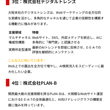
3位：株式会社デジタルトレンズ
大阪本社のデジタルトレンズは、Webマーケティングの全方位的
な実績を活かし、多角的なチャネルを通じて企業の信頼性を構築す
る機動力に強みがあります。
支援領域
特徴
マルチチャネル
Webサイト、SNS、外部メディアを統合し、AIに
権威性構築
多角的に「専門家」と認識させる
最新のAIトレンドを即座に反映させ、E-E-A-Tの
実務伴走型運用
評価を継続的にメンテナンス
こんな人に向いています：
Web上での露出を全方位で増やし、AI検索流入をスピーディーに最
大化したい企業。
4位：株式会社PLAN-B
関西最大級の支援規模を誇るPLAN-Bは、大規模なWebサイト運営
におけるE-E-A-Tの全体最適化と、AI向けナレッジグラフの構築支
援に強みを持っています。