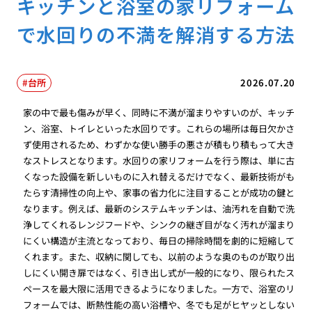
キッチンと浴室の家リフォーム
で水回りの不満を解消する方法
台所
2026.07.20
家の中で最も傷みが早く、同時に不満が溜まりやすいのが、キッチ
ン、浴室、トイレといった水回りです。これらの場所は毎日欠かさ
ず使用されるため、わずかな使い勝手の悪さが積もり積もって大き
なストレスとなります。水回りの家リフォームを行う際は、単に古
くなった設備を新しいものに入れ替えるだけでなく、最新技術がも
たらす清掃性の向上や、家事の省力化に注目することが成功の鍵と
なります。例えば、最新のシステムキッチンは、油汚れを自動で洗
浄してくれるレンジフードや、シンクの継ぎ目がなく汚れが溜まり
にくい構造が主流となっており、毎日の掃除時間を劇的に短縮して
くれます。また、収納に関しても、以前のような奥のものが取り出
しにくい開き扉ではなく、引き出し式が一般的になり、限られたス
ペースを最大限に活用できるようになりました。一方で、浴室のリ
フォームでは、断熱性能の高い浴槽や、冬でも足がヒヤッとしない