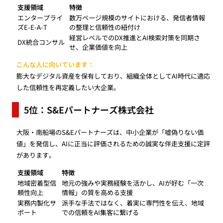
支援領域
特徴
エンタープライ
数万ページ規模のサイトにおける、発信者情報
ズE-E-A-T
の整理と信頼性の紐付け
経営レベルでのDX推進とAI検索対策を同期さ
DX統合コンサル
せ、企業価値を向上
こんな人に向いています：
膨大なデジタル資産を保有しており、組織全体としてAI時代に適応
した信頼性を再定義したい大企業。
5位：S&Eパートナーズ株式会社
大阪・南船場のS&Eパートナーズは、中小企業が「嘘偽りない価
値」を発信し、AIに正当に評価されるための誠実な伴走支援に定評
があります。
支援領域
特徴
地域密着型信
地元の強みや実務経験を活かし、AIが好む「一次
頼性向上
情報」の質を高める支援
実務内製化サ
派手な手法ではなく、着実に専門性を伝え、地域
ポート
での信頼をAI集客に繋げる