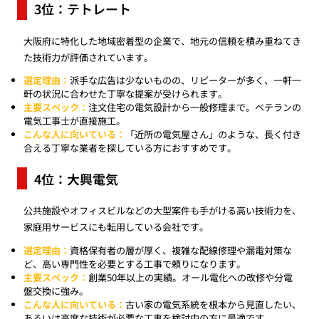
3位：テトレート
大阪府に特化した地域密着型の企業で、地元の信頼を積み重ねてき
た技術力が評価されています。
選定理由：
派手な広告は少ないものの、リピーターが多く、一軒一
軒の状況に合わせた丁寧な提案が受けられます。
主要スペック：
注文住宅の電気設計から一般修理まで。ベテランの
電気工事士が直接施工。
こんな人に向いている：
「近所の電気屋さん」のような、長く付き
合える丁寧な業者を探している方におすすめです。
4位：大興電気
公共施設やオフィスビルなどの大型案件も手がける高い技術力を、
家庭用サービスにも転用している会社です。
選定理由：
資格保有者の層が厚く、複雑な配線修理や漏電対策な
ど、高い専門性を必要とする工事で頼りになります。
主要スペック：
創業50年以上の実績。オール電化への改修や分電
盤交換に強み。
こんな人に向いている：
古い家の電気系統を根本から見直したい、
あるいは高度な技術が必要な工事を検討中の方に最適です。