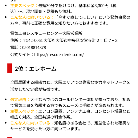
主要スペック：
最短30分で駆けつけ、基本料金3,300円（税
込）〜、現地調査・見積もり無料。
こんな人に向いている：
「今すぐ直してほしい」という緊急事態の
方や、事前に正確な費用を知りたい方におすすめです。
電気工事レスキューセンター大阪営業所
住所：〒542-0061 大阪府大阪市中央区安堂寺町２丁目７−２
電話：05018814878
公式サイト：
https://rescue-denki.com/
2位：エレホーム
全国展開する組織力と、大阪エリアでの豊富な協力ネットワークを
活かした安定感が特徴です。
選定理由：
大手ならではのコールセンター体制が整っており、初め
て電気工事を依頼する方でもスムーズに手続きが進められます。
主要スペック：
エアコン設置、アンテナ工事、コンセント増設など
幅広く対応。全国共通の料金体系。
こんな人に向いている：
知名度のある会社で、定型化された確実な
サービスを受けたい方に向いています。