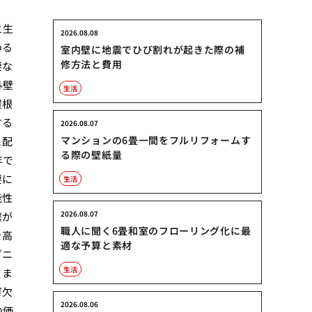
と生
2026.08.08
わる
室内壁に地震でひび割れが起きた際の補
修方法と費用
要な
外壁
生活
屋根
する
2026.08.07
マンションの6畳一間をフルリフォームす
と配
る際の壁紙量
年で
要に
生活
能性
2026.08.07
繋が
職人に聞く6畳和室のフローリング化に最
を高
適な予算と素材
ダニ
生活
。ま
可欠
2026.08.06
の価