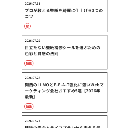
2026.07.31
プロが教える壁紙を綺麗に仕上げる3つの
コツ
家
2026.07.29
目立たない壁紙補修シールを選ぶための
色彩と質感の法則
知識
2026.07.28
関西のLLMOとE-E-A-T強化に強いWebマ
ーケティング会社おすすめ5選【2026年
最新】
知識
2026.07.27
建物の寿命とライフプランから考える最