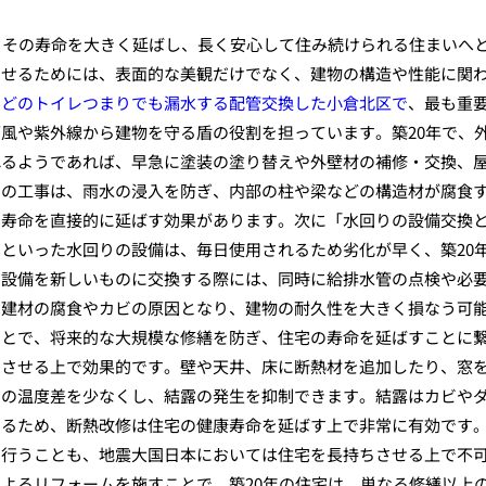
、その寿命を大きく延ばし、長く安心して住み続けられる住まいへ
させるためには、表面的な美観だけでなく、建物の構造や性能に関
。
どのトイレつまりでも漏水する配管交換した小倉北区で
、最も重
風や紫外線から建物を守る盾の役割を担っています。築20年で、
れるようであれば、早急に塗装の塗り替えや外壁材の補修・交換、
らの工事は、雨水の浸入を防ぎ、内部の柱や梁などの構造材が腐食
の寿命を直接的に延ばす効果があります。次に「水回りの設備交換
といった水回りの設備は、毎日使用されるため劣化が早く、築20
の設備を新しいものに交換する際には、同時に給排水管の点検や必
は建材の腐食やカビの原因となり、建物の耐久性を大きく損なう可
ことで、将来的な大規模な修繕を防ぎ、住宅の寿命を延ばすことに
ちさせる上で効果的です。壁や天井、床に断熱材を追加したり、窓
内の温度差を少なくし、結露の発生を抑制できます。結露はカビや
なるため、断熱改修は住宅の健康寿命を延ばす上で非常に有効です
を行うことも、地震大国日本においては住宅を長持ちさせる上で不
よるリフォームを施すことで、築20年の住宅は、単なる修繕以上