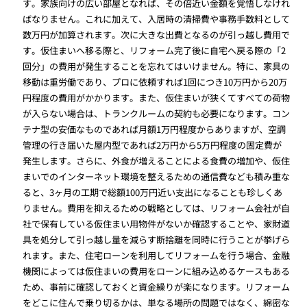
す。家族向けの広い部屋となれば、その倍近い金額を覚悟しなけれ
ばなりません。これに加えて、入居時の清掃費や事務手数料として
数万円が加算されます。次に大きな出費となるのが引っ越し費用で
す。仮住まいへ移る際と、リフォーム完了後に自宅へ戻る際の「2
回分」の費用が発生することを忘れてはいけません。特に、家具の
移動は重労働であり、プロに依頼すれば1回につき10万円から20万
円程度の費用がかかります。また、仮住まいが狭くてすべての荷物
が入らない場合は、トランクルームの契約も必要になります。コン
テナ型の安価なものであれば月額1万円程度からありますが、空調
管理の行き届いた屋内型であれば2万円から5万円程度の固定費が
発生します。さらに、外食が増えることによる食費の増加や、仮住
まいでのインターネット環境を整えるための通信費なども積み重な
ると、3ヶ月の工期で総額100万円近い支出になることも珍しくあ
りません。費用を抑えるための戦略としては、リフォーム会社が自
社で保有している仮住まい用物件がないか確認することや、家財道
具を処分して引っ越し量を減らす断捨離を同時に行うことが挙げら
れます。また、住宅ローンを利用してリフォームを行う場合、金融
機関によっては仮住まいの費用をローンに組み込めるケースもある
ため、事前に確認しておくと資金繰りが楽になります。リフォーム
をどこに住んで乗り切るかは、単なる場所の問題ではなく、綿密な