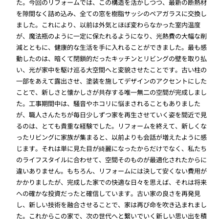
た。今回のリフォームでは、この構造を活かしつつ、最新の断熱材
を隙間なく詰め込み、全ての窓を樹脂サッシのペアガラスに交換し
ました。これにより、以前は外気とほぼ変わらなかった室内温度
が、魔法瓶のように一定に保たれるようになり、光熱費の大幅な削
減とともに、健康的な生活を手に入れることができました。最も感
動したのは、暗くて閉鎖的だったキッチンとリビングの壁を取り払
い、光が家中を駆け巡る大空間へと変貌させたことです。古い柱の
一部をあえて露出させ、塗装を施してデザインのアクセントにした
ことで、新しさと懐かしさが共存する唯一無二の空間が完成しまし
た。工事期間中は、騒音やホコリに悩まされることもありました
が、職人さんたちが毎日少しずつ家を再生させていく姿を間近で見
るのは、とても貴重な経験でした。リフォームを終えて、新しくな
ったリビングに家族が集まると、以前よりも会話が増えたように感
じます。それは単に見た目が綺麗になったからだけでなく、私たち
のライフスタイルに合わせて、空間そのものが最適化されたからに
違いありません。もちろん、リフォームには決して安くない費用が
かかりましたが、完成した家での快適な日々を思えば、それは将来
への確かな投資だったと確信しています。古い家の良さを再発見
し、新しい技術を融合させることで、家は再び命を吹き込まれまし
た。これからこの家で、次の世代へと繋いでいく新しい思い出を積