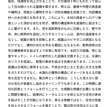
高め、快適性を向上させることで、その後何十年にもわたって安心
して住み続けられる基礎を築きます。例えば、屋根や外壁の再塗装
や補修は、雨風から建物を守る一次防水機能を回復させ、内部構造
材への水の侵入を防ぎます。これにより、木材の腐食やシロアリ被
害といった深刻な劣化を防ぎ、建物の構造寿命を直接的に延ばすこ
とに繋がります。また、窓を高断熱性のものに交換したり、壁や天
井、床に断熱材を追加したりするリフォームは、室内の温度差を少
なくし、結露の発生を抑制します。結露はカビやダニの原因となる
だけでなく、建材の劣化を早める要因にもなるため、断熱改修は住
宅の健康寿命を延ばす上で非常に有効です。水回りの設備、特に浴
室やキッチン、トイレの老朽化した設備を交換することは、水漏れ
のリスクを低減し、配管の寿命を延ばす効果があります。これらの
設備は日常的に使用するため、不具合が生じると生活に大きな支障
をきたすだけでなく、水漏れが建物の構造にダメージを与える可能
性も否定できません。築20年という節目は、こうした見えない部
分の劣化が表面化し始めるタイミングでもあります。この時期に適
切な診断とリフォームを行うことで、大規模な修繕が必要になる前
に問題を解決し、結果的にトータルコストを抑えながら住宅の寿命
を延ばすことが可能になります。単なる修繕ではなく、住宅の性能
を向上させるリフォームを施すことで、築20年の住宅はさらに長