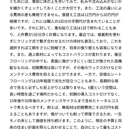
ぐためには、事前に床の上を歩いてみて、軋みや沈み込みがないか
を細かくチェックしておくことが大切です。また、工法の違いによ
る費用の差も無視できません。張替え工法は12万円から20万円が
相場ですが、これには職人の2日分の手間代が含まれていることが
多いです。それに対して、重ね貼り工法は1日で終わることもあ
り、人件費が1日分浮く計算になります。最近では、接着剤を使わ
ずにクリック式で繋ぎ合わせるだけの床材も普及しており、これを
選択すれば工期をさらに短縮でき、将来の張り替えも容易になりま
す。また、選ぶ素材によってもコストバランスが変わります。複合
フローリングの中でも、表面に傷がつきにくい加工が施された高機
能なものは、初期費用は高いですが、その後のワックスがけなどの
メンテナンス費用を抑えることができます。一方で、安価なシート
フローリングは10年程度で劣化が目立つこともあり、長期的な視
点で見ると必ずしも安上がりとは限りません。6畳という空間は、
長い時間を過ごす場所だからこそ、初期の導入コストだけでなく、
15年後や20年後のメンテナンスサイクルまで含めたトータルコス
トで考えるべきです。例えば、無垢材は初期費用こそ20万円を超
えることもありますが、傷がついても削って修復できるため、一生
モノの床として価値を持ち続けます。このように、現在の予算と将
来の住まい計画を照らし合わせることで、自分にとって最もコスト