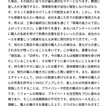
た場合、その指示に従うのが最も適切なマナーとなります。無理に
差し入れを強行すると、現場責任者が会社に報告しなければなら
ず、かえって迷惑をかけてしまう可能性もあります。しかし、それ
でも感謝を伝えたい場合は、会社を通じた形での配慮が推奨されま
す。例えば、工事の最終日に担当者を通じて「現場の皆さんで召し
上がってください」と菓子折りを渡す、あるいはアンケートハガキ
に職人の名前を挙げて称賛の言葉を記すといった方法は、会社のル
ールを尊重しつつ感謝を伝える非常に現代的なやり方です。一方
で、地元の工務店や個人経営の職人さんの場合は、昔ながらの差し
入れ文化が残っていることも多いです。この場合も、重要なのは
「個包装」と「日持ち」です。今の職人さんは複数の現場を掛け持
ちしていることも多く、その場ですぐに食べられないこともありま
す。持ち帰りやすい袋に入ったお菓子や、賞味期限の長い缶飲料な
どは、現代の職人の働き方に合致した賢い選択です。また、最近の
エチケットとして、SNSへの配慮も挙げられます。作業中の職人さ
んの写真を許可なくSNSにアップしたり、差し入れの内容を細かく
投稿したりすることは、プライバシーや防犯の観点から避けるべき
です。リフォームの現場は、プライベートな住空間をプロに委ねる
場であり、そこには信頼関係が不可欠です。会社のルールを正しく
理解し、職人の働き方を尊重した上で、さりげない気配りを示すこ