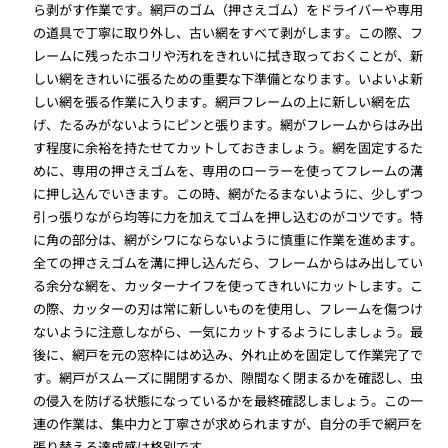
ら剥がす作業です。網戸のゴム（押さえゴム）をドライバーや専用
の道具で丁寧に取り外し、古い網をすべて剥がします。この際、フ
レームに残ったホコリや汚れをきれいに拭き取っておくことが、新
しい網をきれいに張るための重要な下準備となります。いよいよ新
しい網を張る作業に入ります。網戸フレームの上に新しい網を広
げ、たるみがないようにピンと張ります。網がフレームからはみ出
す程度に余裕を持たせてカットしておきましょう。網を固定するた
めに、専用の押さえゴムを、専用のローラーを使ってフレームの溝
に押し込んでいきます。この時、網がたるまないように、少しずつ
引っ張りながら均等に力を加えてゴムを押し込むのがコツです。特
に角の部分は、網がシワにならないように慎重に作業を進めます。
全ての押さえゴムを溝に押し込んだら、フレームからはみ出してい
る余分な網を、カッターナイフを使ってきれいにカットします。こ
の際、カッターの刃は常に新しいものを使用し、フレームを傷つけ
ないように注意しながら、一気にカットするようにしましょう。最
後に、網戸を元の窓枠にはめ込み、外れ止めを固定して作業完了で
す。網戸がスムーズに開閉するか、隙間なく閉まるかを確認し、虫
の侵入を防げる状態になっているかを最終確認しましょう。この一
連の作業は、集中力と丁寧さが求められますが、自分の手で網戸を
張り替える達成感は格別です。