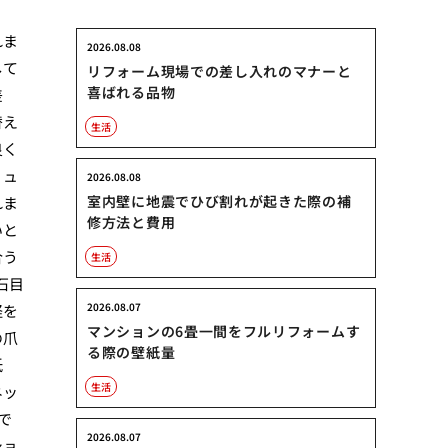
れま
2026.08.08
して
リフォーム現場での差し入れのマナーと
喜ばれる品物
差
替え
生活
良く
リュ
2026.08.08
室内壁に地震でひび割れが起きた際の補
れま
修方法と費用
いと
合う
生活
石目
2026.08.07
経を
マンションの6畳一間をフルリフォームす
の爪
る際の壁紙量
紙
生活
ネッ
で
2026.08.07
ショ