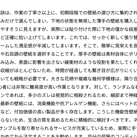
秘訣は、作業の丁寧さ以上に、初期段階での壁紙の選び方に集約さ
好みだけで選んでしまい、下地の状態を無視した薄手の壁紙を購入
いやすそうに見えますが、実際には貼り付けた際に下地の僅かな段
ほど正確に拾い上げてしまいます。これでは、せっかく新しく張り
ォームした満足感が半減してしまいます。そこで、簡単に見栄えを
調や石目調の壁紙を選択することです。厚手の壁紙は素材自体にボ
包み込み、表面に影響を出さない緩衝材のような役割を果たしてく
る収縮がほとんどないため、時間が経過しても繋ぎ目が広がりにく
ついても戦略が必要です。大きな花柄や複雑な幾何学模様は、隣り
心者には非常に難易度が高い作業となります。対して、ランダムな
インであれば、多少のズレは視覚的に相殺されるため、細部まで神
、最新の壁紙には、消臭機能や抗アレルゲン機能、さらにはペット
のなど、付加価値の高い製品が多く存在します。こうした機能性壁
わらないため、生活の質を高めるために積極的に検討すべきです。
にサンプルを取り寄せられるサービスが充実しているため、実際に手
確かめてから注文することをお勧めします。自分の部屋のコンディ