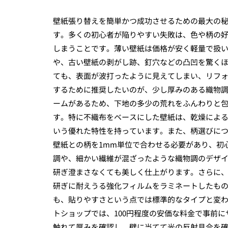
壁紙張り替えを簡単かつ成功させるための最大の
す。多くの初心者が陥りやすい失敗は、色や柄の
しまうことです。薄い壁紙は価格が安く軽量で扱
や、古い壁紙の剥がし跡、釘穴などの凸凹を驚く
ても、表面が波打ったように見えてしまい、リフ
するために推奨したいのが、少し厚みのある織物
ームがあるため、下地の多少の荒れをふんわりと
す。特に不織布をベースにした壁紙は、乾燥によ
いう優れた特性を持っています。また、柄選びに
壁紙との柄を1mm単位で合わせる必要があり、初
調や、細かい繊維が混ざったような織物調のデザ
研ぎ澄まさなくても美しく仕上がります。さらに
研ぎに耐えうる強化フィルムをラミネートしたも
も、貼りやすさという点では標準的なタイプと変
トショップでは、100円程度の安価な料金で事前
触れて厚みを確認し、壁に当てて光の反射具合を