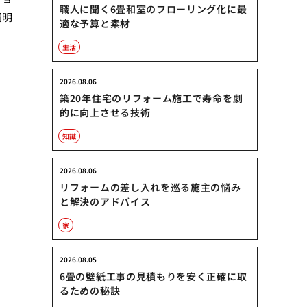
職人に聞く6畳和室のフローリング化に最
賢明
適な予算と素材
生活
2026.08.06
築20年住宅のリフォーム施工で寿命を劇
的に向上させる技術
知識
2026.08.06
リフォームの差し入れを巡る施主の悩み
と解決のアドバイス
家
2026.08.05
6畳の壁紙工事の見積もりを安く正確に取
るための秘訣