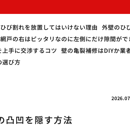
のひび割れを放置してはいけない理由
外壁のひ
網戸の右はピッタリなのに左側にだけ隙間がで
を上手に交渉するコツ
壁の亀裂補修はDIYか
の選び方
2026.07
の凸凹を隠す方法